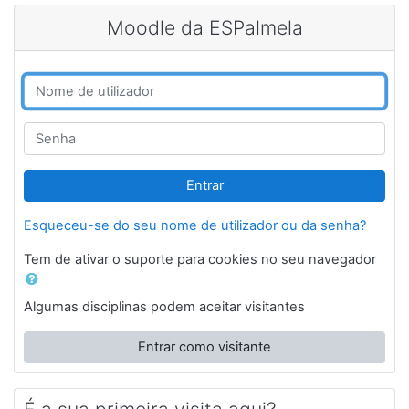
Ir para o conteúdo principal
Moodle da ESPalmela
Ir para criar nova conta
Nome de utilizador
Senha
Entrar
Esqueceu-se do seu nome de utilizador ou da senha?
Tem de ativar o suporte para cookies no seu navegador
Algumas disciplinas podem aceitar visitantes
Entrar como visitante
É a sua primeira visita aqui?